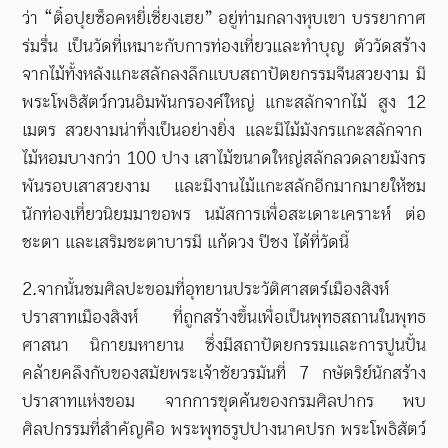
ว่า “ติ๋อปุยซ็อคหยี่เซี่ยงเฮย” อยู่ท่ามกลางหุบเขา บรรยากาศ
ร่มรื่น เป็นวัดที่เหมาะกับการท่องเที่ยวและทำบุญ ตัววัดสร้าง
จากไม้ทั้งหลังแกะสลักลงลึกแบบสถาปัตยกรรมจีนสวยงาม มี
พระโพธิสัตว์กวนอิมพันกรองค์ใหญ่ แกะสลักจากไม้ สูง
12
เมตร สวยงามน่าทึ่งเป็นอย่างยิ่ง และมีไม้มังกรแกะสลักจาก
ไม้หอมบางกว่า
100
ปาง เสาไม้ขนาดใหญ่สลักลวดลายมังกร
พันรอบเสาสวยงาม และมีงานไม้แกะสลักอีกมากมายให้ชม
นักท่องเที่ยวนิยมมาขอพร นมัสการเพื่อสะเดาะเคราะห์ ต่อ
ชะตา และเสริมชะตาบารมี แก้ดวง ปีชง ได้ที่วัดนี้
2.จากนั้นชมศิลปะขอมที่อุทยานประวัติศาสตร์เมืองสิงห์
ปราสาทเมืองสิงห์ ที่ถูกสร้างขึ้นเพื่อเป็นพุทธสถานในพุทธ
ศาสนา นิกายมหายาน ซึ่งมีสถาปัตยกรรมและการปูนปั้น
คล้ายคลึงกับของสมัยพระเจ้าชัยวรมันที่
7
กษัตริย์นักสร้าง
ปราสาทแห่งขอม จากการขุดค้นของกรมศิลปากร พบ
ศิลปกรรมที่สำคัญคือ พระพุทธรูปปางนาคปรก พระโพธิสัตว์