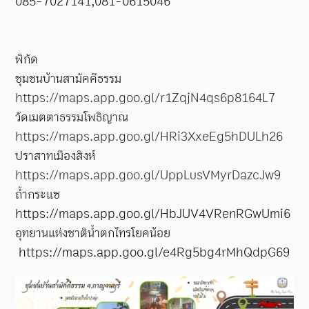
085-7027141
,
081-0615046
พิกัด
ชุมชนบ้านสามัคคีธรรม
https://maps.app.goo.gl/r
1
ZqjN
4
qs
6
p
8164
L
7
วัดเมตตาธรรมโพธิญาณ
https://maps.app.goo.gl/HRi3XxeEg5hDULh26
ปราสาทเมืองสิงห์
https://maps.app.goo.gl/UppLusVMyrDazcJw9
ถ้ำกระแซ
https://maps.app.goo.gl/HbJUV4VRenRGwUmi6
อุทยานแห่งชาติน้ำตกไทรโยคน้อย
https://maps.app.goo.gl/e4Rg5bg4rMhQdpG69