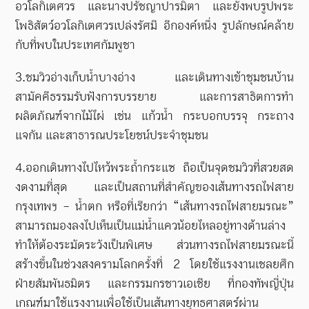
อวโลกิเตศวร และนางปรัชญาปารมิตา และยังพบรูปพระ
โพธิสัตว์อวโลกิเตศวรเปล่งรัศมี อีกองค์หนึ่ง รูปลักษณ์คล้าย
กับที่พบในประเทศกัมพูชา
3.ชมวิวอ่างเก็บน้ำบางอ่าง และเดินทางเข้าชุมชนบ้าน
สามัคคีธรรมรับฟังการบรรยาย และการสาธิตการทำ
ผลิตภัณฑ์จากไม้ไผ่ เช่น แก้วน้ำ กระบอกบรรจุ กระถาง
แจกัน และสาธารณประโยชน์ประจำชุมชน
4.ออกเดินทางไปไหว้พระถ้ำกระแซ ถือเป็นจุดชมวิวที่สวยสด
งดงามที่สุด และเป็นสถานที่สำคัญของเส้นทางรถไฟสาย
กรุงเทพฯ – น้ำตก หรือที่เรียกว่า “เส้นทางรถไฟสายมรณะ”
สามารถมองลงไปเห็นเป็นแม่น้ำแควน้อยไหลอยู่ทางด้านล่าง
ทำให้ต้องระมัดระวังเป็นพิเศษ ส่วนทางรถไฟสายมรณะนี้
สร้างขึ้นในช่วงสงครามโลกครั้งที่
2
โดยใช้แรงงานเชลยศึก
ฝ่ายสัมพันธมิตร และกรรมกรชาวเอเชีย ที่กองทัพญี่ปุ่น
เกณฑ์มาใช้แรงงานเพื่อใช้เป็นเส้นทางยุทธศาสตร์ผ่าน