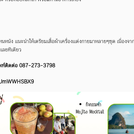
บ้านไหนหนัง แนะนำให้เตรียมเสื้อผ้าเครื่องแต่งกายมาหลายๆชุด เนื
นเลยทีเดียว
รศัพท์ติดต่อ 087-273-3798
itegUmWWHSBX9