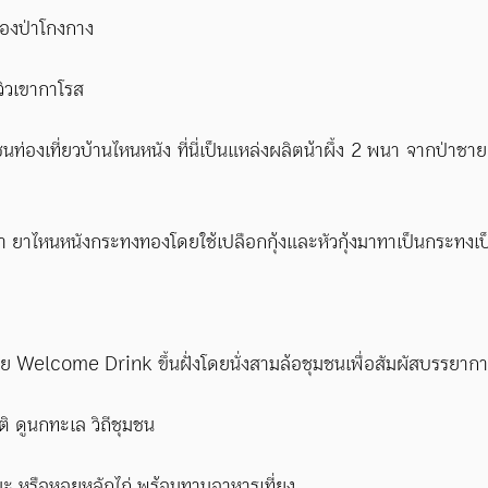
ของป่าโกงกาง
วิวเขากาโรส
ท่องเที่ยวบ้านไหนหนัง ที่นี่เป็นแหล่งผลิตน้าผึ้ง 2 พนา จากป่า
 ยาไหนหนังกระทงทองโดยใช้เปลือกกุ้งและหัวกุ้งมาทาเป็นกระทง
บด้วย Welcome Drink ขึ้นฝั่งโดยนั่งสามล้อชุมชนเพื่อสัมผัสบรร
ิ ดูนกทะเล วิถีชุมชน
มะ หรือหอยหลักไก่ พร้อมทานอาหารเที่ยง